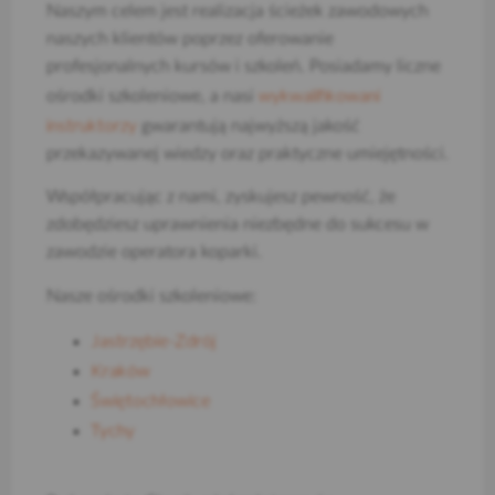
Naszym celem jest realizacja ścieżek zawodowych
naszych klientów poprzez oferowanie
profesjonalnych kursów i szkoleń. Posiadamy liczne
wykwalifikowani
ośrodki szkoleniowe, a nasi
instruktorzy
gwarantują najwyższą jakość
przekazywanej wiedzy oraz praktyczne umiejętności.
Współpracując z nami, zyskujesz pewność, że
zdobędziesz uprawnienia niezbędne do sukcesu w
zawodzie operatora koparki.
Nasze ośrodki szkoleniowe:
Jastrzębie-Zdrój
Kraków
Świętochłowice
Tychy