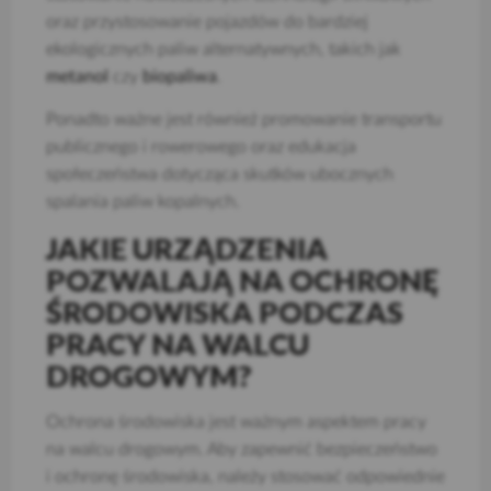
oraz przystosowanie pojazdów do bardziej
ekologicznych paliw alternatywnych, takich jak
metanol
czy
biopaliwa
.
Ponadto ważne jest również promowanie transportu
publicznego i rowerowego oraz edukacja
społeczeństwa dotycząca skutków ubocznych
spalania paliw kopalnych.
JAKIE URZĄDZENIA
POZWALAJĄ NA OCHRONĘ
ŚRODOWISKA PODCZAS
PRACY NA WALCU
DROGOWYM?
Ochrona środowiska jest ważnym aspektem pracy
na walcu drogowym. Aby zapewnić bezpieczeństwo
i ochronę środowiska, należy stosować odpowiednie