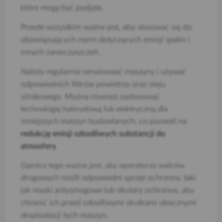
które mogą być podjęte.
Przede wszystkim ważne jest, aby stosować się do
obowiązujących norm dotyczących emisji spalin i
innych zanieczyszczeń.
Należy regularnie serwisować maszyny i używać
odpowiednich filtrów powietrza oraz oleju
silnikowego. Można również zastosować
technologię hybrydową lub elektryczną dla
mniejszych maszyn budowlanych, co pozwoli na
redukcję emisji szkodliwych substancji do
atmosfery
.
Oprócz tego ważne jest, aby operatorzy walców
drogowych nosili odpowiedni sprzęt ochronny, taki
jak maski antysmogowe lub okulary ochronne, aby
chronić ich przed szkodliwymi skutkami ubocznymi
eksploatacji tych maszyn.