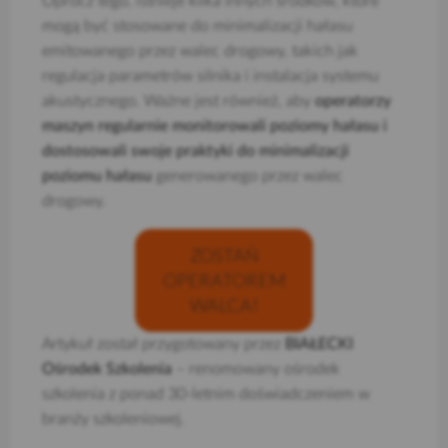
Oprócz tego, istnieje kilka innych środków, które
mogą być stosowane do minimalizacji hałasu
emitowanego przez walec drogowy, takich jak
regulacja parametrów silnika i instalacja systemu
akustycznego. Ważne jest również, aby
operatorzy
maszyn regularnie monitorowali poziomy hałasu i
dostosowali swoje praktyki do minimalizacji
poziomu hałasu
generowanego przez walec
drogowy.
ZOSTAŃ
OPERATOREM
WALCA!
Artykuł został przygotowany przez
BIAŁECKI
Ośrodek Szkolenia
– renomowany ośrodek
szkolenia z ponad 30-letnim doświadczeniem w
branży szkoleniowej.