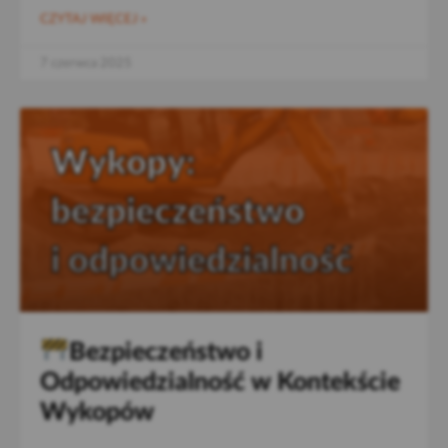
CZYTAJ WIĘCEJ »
7 czerwca 2025
Bezpieczeństwo i
Odpowiedzialność w Kontekście
Wykopów