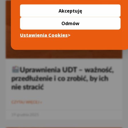
Akceptuję
Odmów
Ustawienia Cookies
Uprawnienia UDT – ważność,
przedłużenie i co zrobić, by ich
nie stracić
CZYTAJ WIĘCEJ »
19 grudnia 2025