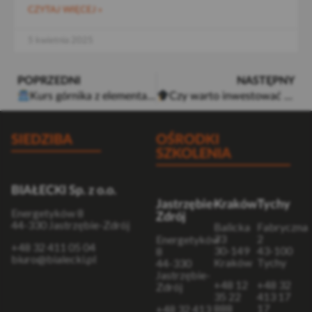
CZYTAJ WIĘCEJ »
5 kwietnia 2025
POPRZEDNI
NASTĘPNY
Kurs górnika z elementami sztucznej inteligencji – przyszłość edukacji górniczej
Czy warto inwestować w szkolenie na operatora walców drogowych?
SIEDZIBA
OŚRODKI
SZKOLENIA
BIAŁECKI Sp. z o.o.
Jastrzębie-
Kraków
Tychy
Energetyków 8
Zdrój
44-330 Jastrzębie-Zdrój
Balicka
Fabryczna
73
2
Energetyków
+48 32 411 05 04
30-149
43-100
8
biuro@bialecki.pl
Kraków
Tychy
44-330
Jastrzębie-
+48 12
+48 32
Zdrój
35 22
413 17
888
17
+48 32 413