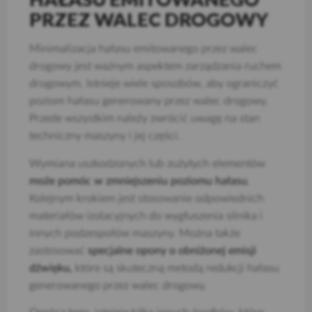
PRZEZ WALEC DROGOWY
Minimalizacja hałasu emitowanego przez walec
drogowy jest ważnym aspektem zarządzania ruchem
drogowym. Istnieje wiele sposobów, aby ograniczyć
poziom hałasu generowany przez walec drogowy.
Przede wszystkim należy zwrócić uwagę na stan
techniczny maszyny i jej części.
Wymiana uszkodzonych lub zużytych elementów
może pomóc w zmniejszeniu poziomu hałasu
.
Kolejnym krokiem jest stosowanie odpowiednich
materiałów izolacyjnych do wygłuszenia silnika i
innych podzespołów maszyny. Można także
zastosować
specjalne opony o obniżonej emisji
dźwięku,
które są skuteczną metodą redukcji hałasu
generowanego przez walec drogowy.