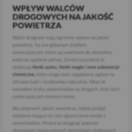
WPŁYW WALCÓW
DROGOWYCH NA JAKOŚĆ
POWIETRZA
Walce drogowe mają ogromny wpływ na jakość
powietrza. Są one głównym źródłem
zanieczyszczeń, które są uwalniane do atmosfery
podczas spalania paliwa. Zanieczyszczenia te
obejmują
tlenki azotu, tlenki węgla i inne substancje
chemiczne
, które mogą mieć negatywny wpływ na
zdrowie ludzi i środowisko naturalne. Wraz ze
wzrostem liczby samochodów na drogach, ilość tych
zanieczyszczeń również rośnie.
Aby poprawić jakość powietrza, należy podjąć
działania mające na celu ograniczenie emisji z
samochodów. Można to osiągnąć poprzez
stosowanie nowoczesnych technologii silnikowych