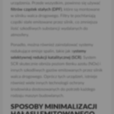
urządzenia. Przede wszystkim, powinno się używać
filtrów cząstek stałych (DPF)
, które są montowane
w silniku walca drogowego. Filtry te pochłaniają
cząstki stałe emitowane przez silnik, co zmniejsza
ilość szkodliwych substancji wydalanych do
atmosfery.
Ponadto, można również zainstalować systemy
redukujące emisje spalin, takie jak s
ystemy
selektywnej redukcji katalitycznej (SCR)
. System
SCR skutecznie obniża poziom tlenku azotu (NOx) i
innych szkodliwych gazów emitowanych przez silnik
walca drogowego. Oprócz tych urządzeń, istnieje
również wiele innych technologii ochrony
środowiska dostosowanych do potrzeb każdego
rodzaju maszyn budowlanych.
SPOSOBY MINIMALIZACJI
HAŁASU EMITOWANEGO