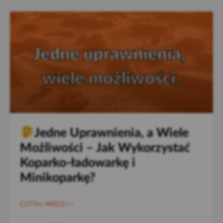
Jedne Uprawnienia, a Wiele
Możliwości – Jak Wykorzystać
Koparko-ładowarkę i
Minikoparkę?
CZYTAJ WIĘCEJ »