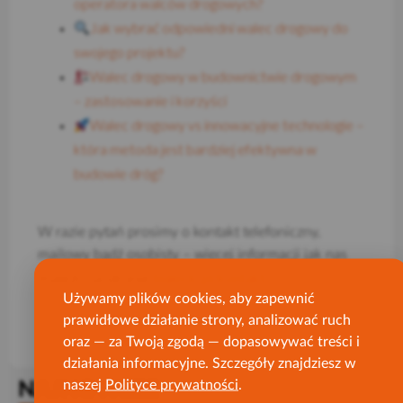
operatora walców drogowych?
Jak wybrać odpowiedni walec drogowy do
swojego projektu?
Walec drogowy w budownictwie drogowym
– zastosowanie i korzyści
Walec drogowy vs innowacyjne technologie –
która metoda jest bardziej efektywna w
budowie dróg?
W razie pytań prosimy o kontakt telefoniczny,
mailowy bądź osobisty – więcej informacji jak nas
bialecki.pl/kontakt/
znaleźć na stronie
.
Używamy plików cookies, aby zapewnić
prawidłowe działanie strony, analizować ruch
oraz — za Twoją zgodą — dopasowywać treści i
działania informacyjne. Szczegóły znajdziesz w
naszej
Polityce prywatności
.
NAJNOWSZE