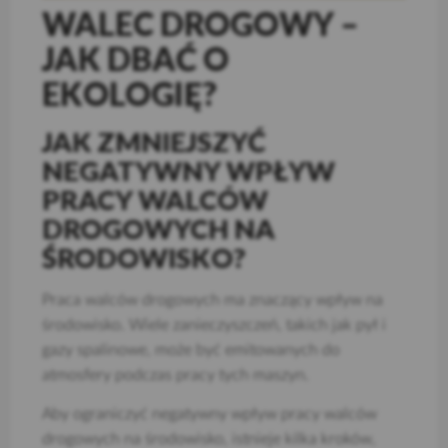
WALEC DROGOWY –
JAK DBAĆ O
EKOLOGIĘ?
JAK ZMNIEJSZYĆ
NEGATYWNY WPŁYW
PRACY WALCÓW
DROGOWYCH NA
ŚRODOWISKO?
Praca walców drogowych ma znaczący wpływ na
środowisko. Wiele zanieczyszczeń, takich jak pył i
gazy spalinowe, może być emitowanych do
atmosfery podczas pracy tych maszyn.
Aby ograniczyć negatywny wpływ pracy walców
drogowych na środowisko, istnieje kilka kroków,