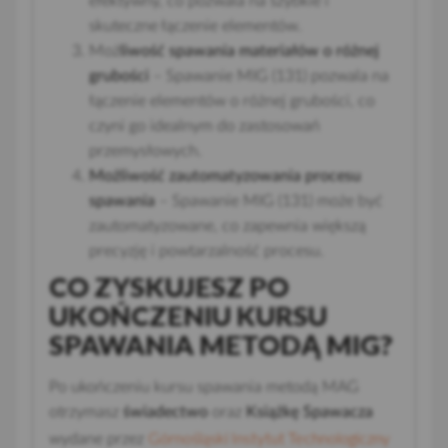
efektywny, co pozwala na szybkie i
skuteczne łączenie elementów.
Moż
liwość spawania materiałów o różnej
grubości
– Spawanie MIG (131) pozwala na
łączenie elementów o różnej grubości, co
czyni go idealnym do zastosowań
przemysłowych.
Możliwość zautomatyzowania procesu
spawania
– Spawanie MIG (131) może być
zautomatyzowane, co zapewnia większą
precyzję i powtarzalność procesu.
CO ZYSKUJESZ PO
UKOŃCZENIU KURSU
SPAWANIA METODĄ MIG?
Po ukończeniu kursu spawania metodą MAG
otrzymasz
świadectwo
oraz
Książkę Spawacza
Górnośląski Instytut Technologiczny
wydane przez