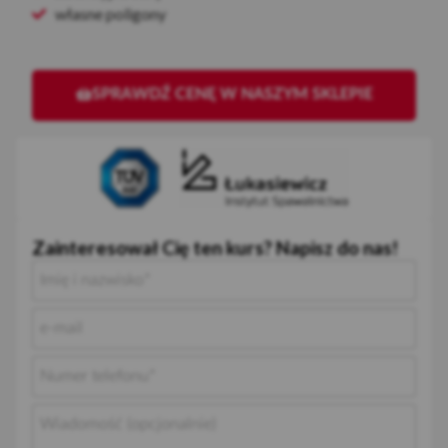
własne poligony
SPRAWDŹ CENĘ W NASZYM SKLEPIE
Zainteresował Cię ten kurs? Napisz do nas!