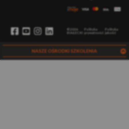
©2026
Polityka
Polityka
BIAŁECKI
prywatności
jakości
NASZE OŚRODKI SZKOLENIA