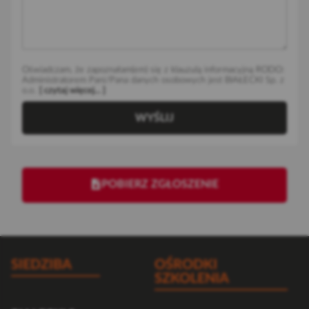
Oświadczam, że zapoznałam(em) się z klauzulą informacyjną RODO:
Administratorem Pani/Pana danych osobowych jest BIAŁECKI Sp. z
o.o.
[ czytaj więcej... ]
WYŚLIJ
POBIERZ ZGŁOSZENIE
SIEDZIBA
OŚRODKI
SZKOLENIA