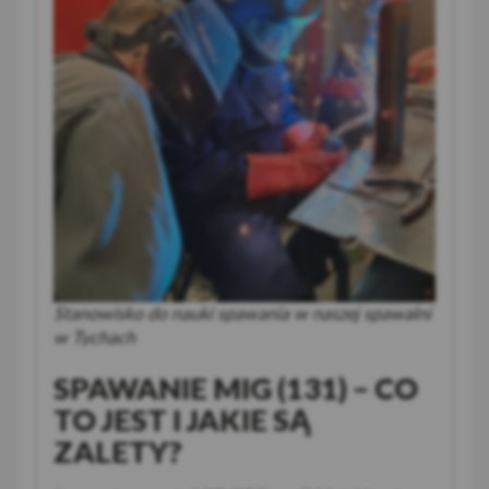
Stanowisko do nauki spawania w naszej spawalni
w Tychach
SPAWANIE MIG (131) – CO
TO JEST I JAKIE SĄ
ZALETY?