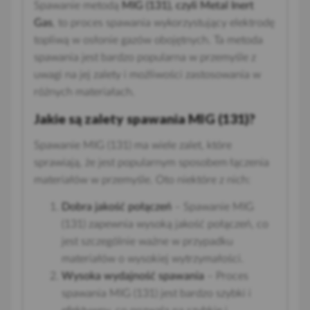
Spawanie metodą
MIG (131), czyli Metal Inert
Gas
, to proces spawania wykorzystujący elektrodę
topliwą w osłonie gazów obojętnych. Ta metoda
spawania jest bardzo popularna w przemyśle z
uwagi na jej zalety i możliwości zastosowania w
różnych materiałach.
Jakie są zalety spawania MIG (131)?
Spawanie MIG (131) ma wiele zalet, które
sprawiają, że jest popularnym sposobem łączenia
materiałów w przemyśle. Oto niektóre z nich:
Dobra jakość połączeń
– Spawanie MIG
(131) zapewnia wysoką jakość połączeń, co
jest szczególnie ważne w przypadku
materiałów o wysokiej wytrzymałości.
Wysoka wydajność spawania
– Proces
spawania MIG (131) jest bardzo szybki i