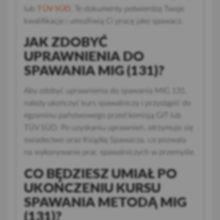
TÜV SÜD
lub
. Te dokumenty potwierdzą Twoje
kwalifikacje i umożliwią Ci pracę jako spawacz.
JAK ZDOBYĆ
UPRAWNIENIA DO
SPAWANIA MIG (131)?
Aby zdobyć uprawnienia do spawania MIG 131,
należy ukończyć kurs spawalniczy i przystąpić do
egzaminu państwowego przed komisją GIT lub
TÜV SÜD. Po uzyskaniu uprawnień, otrzymuje się
świadectwo oraz Książkę Spawacza, co pozwala
na wykonywanie prac spawalniczych w przemyśle.
CO BĘDZIESZ UMIAŁ PO
UKOŃCZENIU KURSU
SPAWANIA METODĄ MIG
(131)?