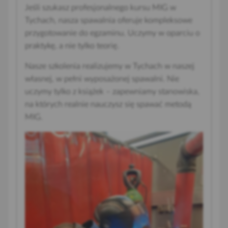
Jeśli szukasz profesjonalnego kursu MIG w
Tychach, nasza spawalnia oferuje kompleksowe
przygotowanie do egzaminu. Uczymy w oparciu o
praktykę, a nie tylko teorię.
Nasze szkolenia realizujemy w Tychach w naszej
własnej, w pełni wyposażonej spawalni. Nie
uczymy tylko z książek – zapewniamy stanowiska,
na których realnie nauczysz się spawać metodą
MIG.