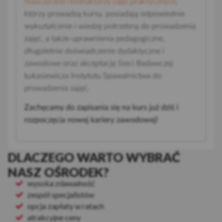
Nauczyciele i instruktorzy zajęć praktycznych
,
którzy prowadzą kursy, posiadają odpowiednie
wykształcenie i wiedzę potrzebną do prowadzenia
zajęć, a także uprawnienia pedagogiczne,
długoletnie doświadczenie dydaktyczne i
zawodowe oraz akceptację Sieci Badawczej
Łukasiewicza Instytutu Spawalnictwa do
prowadzenia zajęć.
Zachęcamy do zapisania się na kurs już dziś i
rozpoczęcia nowej kariery zawodowej!
DLACZEGO WARTO WYBRAĆ
NASZ OŚRODEK?
wysoka zdawalność
zespół specjalistów
opcja zapłaty w ratach
atrakcyjne ceny