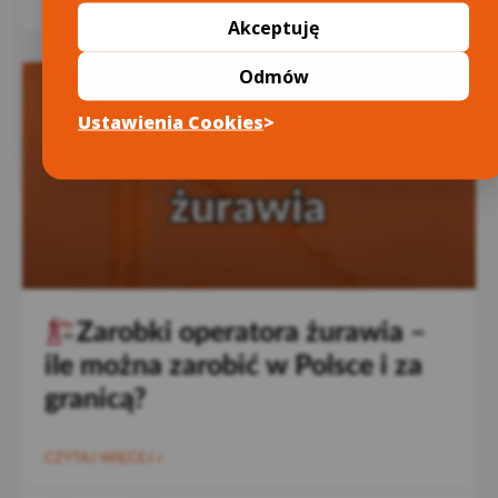
19 grudnia 2025
Akceptuję
Odmów
Ustawienia Cookies
Zarobki operatora żurawia –
ile można zarobić w Polsce i za
granicą?
CZYTAJ WIĘCEJ »