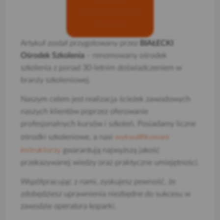
OPERATOREM
WALCA!
Artykuł został przygotowany przez
BIAŁECKI
Ośrodek Szkolenia
– renomowany ośrodek
szkolenia z ponad 30-letnim doświadczeniem w
branży szkoleniowej.
Naszym celem jest realizacja ścieżek zawodowych
naszych klientów poprzez oferowanie
profesjonalnych kursów i szkoleń. Posiadamy liczne
wykwalifikowani
ośrodki szkoleniowe, a nasi
instruktorzy
gwarantują najwyższą jakość
przekazywanej wiedzy oraz praktyczne umiejętności.
Współpracując z nami, zyskujesz pewność, że
zdobędziesz uprawnienia niezbędne do sukcesu w
zawodzie operatora koparki.