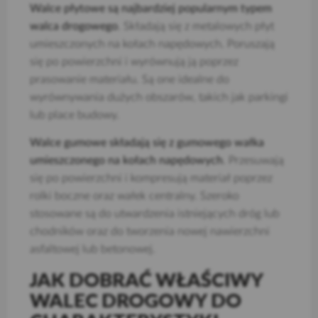
Walce płytowe są najbardziej popularnym typem
walca drogowego
. Składają się z metalowych płyt
umieszczonych na kołach napędowych. Poruszają
się po powierzchni i wyrównują ją poprzez
prasowanie materiału. Są one idealne do
wyrównywania dużych obszarów, takich jak parkingi
lub place budowy.
Walce gumowe składają się z gumowego wałka
umieszczonego na kołach napędowych
. Przesuwają
się po powierzchni i kompresują materiał poprzez
rolki boczne oraz wałek centralny. Szeroko
stosowane są do utwardzenia istniejących dróg lub
chodników oraz do tworzenia nowej nawierzchni
asfaltowej lub betonowej.
JAK DOBRAĆ WŁAŚCIWY
WALEC DROGOWY DO