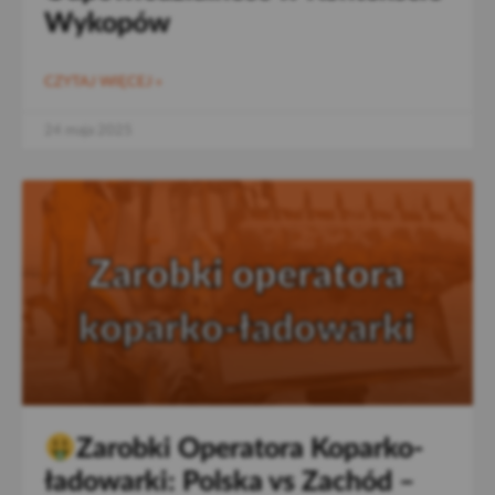
Wykopów
CZYTAJ WIĘCEJ »
24 maja 2025
Zarobki Operatora Koparko-
ładowarki: Polska vs Zachód –