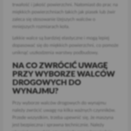
trwałość i jakość powierzchni. Natomiast do prac na
miękkich powierzchniach takich jak piasek lub żwir
zaleca się stosowanie lżejszych walców o
mniejszych rozmiarach koła.
Lekkie walce są bardziej elastyczne i mogą lepiej
dopasować się do miękkich powierzchni, co pomoże
uniknąć uszkodzenia warstwy podbudowy.
NA CO ZWRÓCIĆ UWAGĘ
PRZY WYBORZE WALCÓW
DROGOWYCH DO
WYNAJMU?
Przy wyborze walców drogowych do wynajmu
należy zwrócić uwagę na kilka ważnych czynników.
Przede wszystkim, trzeba upewnić się, że maszyna
jest bezpieczna i sprawna technicznie. Należy