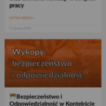
pracy
CZYTAJ WIĘCEJ »
7 czerwca 2025
Bezpieczeństwo i
Odpowiedzialność w Kontekście