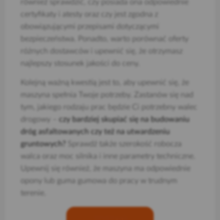
również sprawdzić, czy posiada ona odpowiednie
certyfikaty i atesty oraz czy jest zgodna z
obowiązującymi przepisami dotyczącymi
bezpieczeństwa. Ponadto, warto porównać oferty
różnych dostawców i upewnić się, że otrzymasz
najlepszy stosunek jakości do ceny.
Kolejną ważną kwestią jest to, aby upewnić się, że
maszyna spełnia Twoje potrzeby. Zastanów się nad
tym, jakiego rodzaju prac będzie Ci potrzebny walec
drogowy –
czy bardziej skupiać się na budowaniu
dróg asfaltowanych czy też na utwardzeniu
gruntowych?
Sprawdź także szerokość robocza
walca oraz moc silnika i inne parametry techniczne.
Upewnij się również, że maszyna ma odpowiednie
opony lub guma gumowa do pracy w trudnym
terenie.
ZOSTAŃ