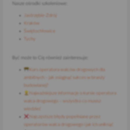
Nasze ośrodki szkoleniowe:
Jastrzębie-Zdrój
Kraków
Świętochłowice
Tychy
Być może to Cię również zainteresuje:
Kurs operatora walców drogowych dla
ambitnych – jak osiągnąć sukces w branży
budowlanej?
Najważniejsze informacje o kursie operatora
walca drogowego – wszystko co musisz
wiedzieć
Najczęstsze błędy popełniane przez
operatorów walca drogowego i jak ich uniknąć