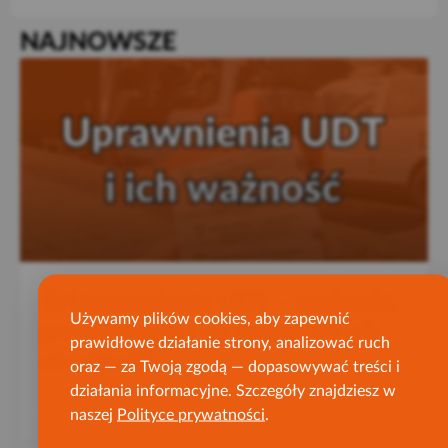
NAJNOWSZE
Uprawnienia UDT – ważność,
Używamy plików cookies, aby zapewnić
przedłużenie i co zrobić, by ich
prawidłowe działanie strony, analizować ruch
nie stracić
oraz — za Twoją zgodą — dopasowywać treści i
działania informacyjne. Szczegóły znajdziesz w
naszej
Polityce prywatności
.
CZYTAJ WIĘCEJ »