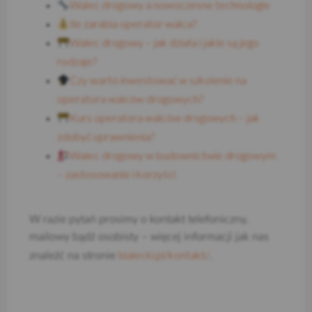
Walec drogowy a nowoczesne technologie
Ile zarabia operator walca?
Walec drogowy – jak działa i jakie są jego
rodzaje?
Czy warto inwestować w szkolenie na
operatora walców drogowych?
Kurs operatora walców drogowych – jak
zdobyć uprawnienia?
Walec drogowy w budownictwie drogowym
– zastosowanie i korzyści
W razie pytań prosimy o kontakt telefoniczny,
mailowy bądź osobisty – więcej informacji jak nas
bialecki.pl/kontakt/
znaleźć na stronie
.