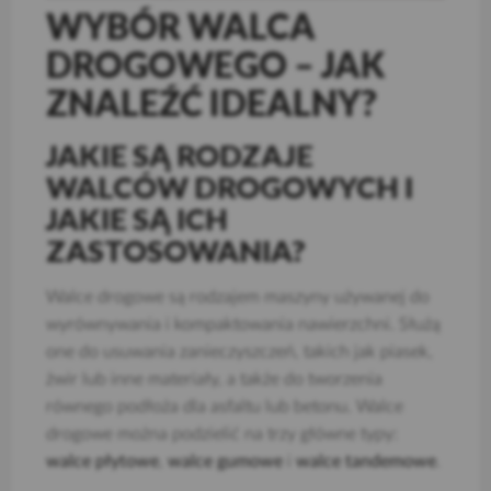
WYBÓR WALCA
DROGOWEGO – JAK
ZNALEŹĆ IDEALNY?
JAKIE SĄ RODZAJE
WALCÓW DROGOWYCH I
JAKIE SĄ ICH
ZASTOSOWANIA?
Walce drogowe są rodzajem maszyny używanej do
wyrównywania i kompaktowania nawierzchni. Służą
one do usuwania zanieczyszczeń, takich jak piasek,
żwir lub inne materiały, a także do tworzenia
równego podłoża dla asfaltu lub betonu. Walce
drogowe można podzielić na trzy główne typy:
walce płytowe
,
walce gumowe
i
walce tandemowe
.