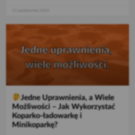
13 października 2025
Jedne Uprawnienia, a Wiele
Możliwości – Jak Wykorzystać
Koparko-ładowarkę i
Minikoparkę?