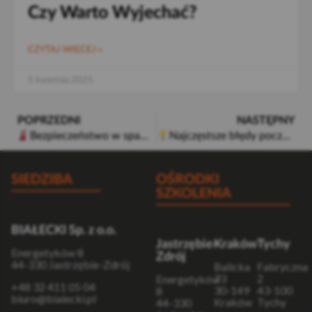
Czy Warto Wyjechać?
CZYTAJ WIĘCEJ »
5 kwietnia 2025
POPRZEDNI
NASTĘPNY
Bezpieczeństwo w spawaniu MAG – jak uniknąć zagrożeń?
Najczęstsze błędy początkujących spawaczy MAG – jak ich uniknąć?
SIEDZIBA
OŚRODKI
SZKOLENIA
BIAŁECKI Sp. z o.o.
Jastrzębie-
Kraków
Tychy
Energetyków 8
Zdrój
44-330 Jastrzębie-Zdrój
Balicka
Fabryczna
73
2
Energetyków
+48 32 411 05 04
30-149
43-100
8
biuro@bialecki.pl
Kraków
Tychy
44-330