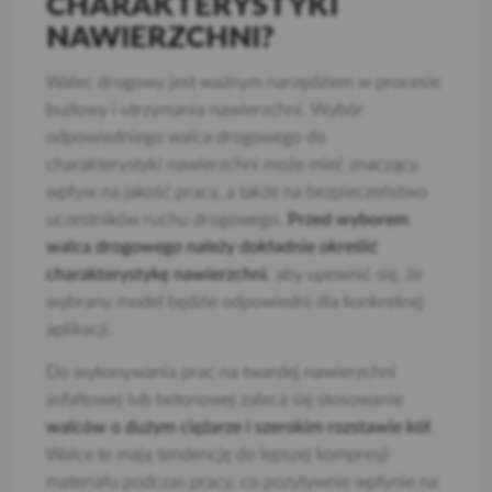
CHARAKTERYSTYKI
NAWIERZCHNI?
Walec drogowy jest ważnym narzędziem w procesie
budowy i utrzymania nawierzchni. Wybór
odpowiedniego walca drogowego do
charakterystyki nawierzchni może mieć znaczący
wpływ na jakość pracy, a także na bezpieczeństwo
uczestników ruchu drogowego.
Przed wyborem
walca drogowego należy dokładnie określić
charakterystykę nawierzchni
, aby upewnić się, że
wybrany model będzie odpowiedni dla konkretnej
aplikacji.
Do wykonywania prac na twardej nawierzchni
asfaltowej lub betonowej zaleca się stosowanie
walców o dużym ciężarze i szerokim rozstawie kół
.
Walce te mają tendencję do lepszej kompresji
materiału podczas pracy, co pozytywnie wpłynie na