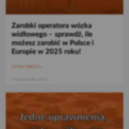
Zarobki operatora wózka
widłowego – sprawdź, ile
możesz zarobić w Polsce i
Europie w 2025 roku!
CZYTAJ WIĘCEJ »
13 października 2025