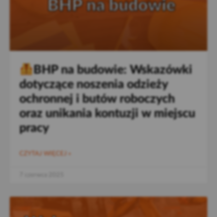
BHP na budowie: Wskazówki
dotyczące noszenia odzieży
ochronnej i butów roboczych
oraz unikania kontuzji w miejscu
pracy
CZYTAJ WIĘCEJ »
7 czerwca 2025