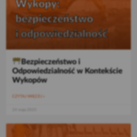
Bezpieczeństwo i
Odpowiedzialność w Kontekście
Wykopów
CZYTAJ WIĘCEJ »
24 maja 2025