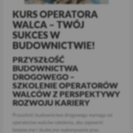
KURS OPERATORA
WALCA – TWÓJ
SUKCES W
BUDOWNICTWIE!
PRZYSZŁOŚĆ
BUDOWNICTWA
DROGOWEGO –
SZKOLENIE OPERATORÓW
WALCÓW Z PERSPEKTYWY
ROZWOJU KARIERY
Przyszłość budownictwa drogowego wymaga od
operatorów walców szkolenia, aby zapewnić
bezpieczne i skuteczne wykonywanie prac.