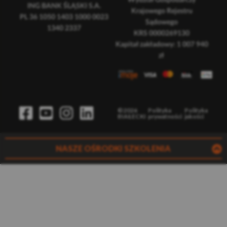
Wydział Gospodarczy
ING BANK ŚLĄSKI S.A.
Krajowego Rejestru
PL 36 1050 1403 1000 0023
Sądowego
1340 2337
KRS 0000269130
Kapitał zakładowy: 1 007 940
zł
©2026
Polityka
Polityka
BIAŁECKI
prywatności
jakości
NASZE OŚRODKI SZKOLENIA