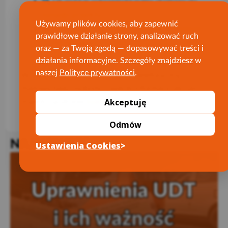
Jak wybrać odpowiedni walec drogowy do
swojego projektu?
Używamy plików cookies, aby zapewnić
Walec drogowy w budownictwie drogowym
prawidłowe działanie strony, analizować ruch
– zastosowanie i korzyści
oraz — za Twoją zgodą — dopasowywać treści i
działania informacyjne. Szczegóły znajdziesz w
naszej
Polityce prywatności
.
W razie pytań prosimy o kontakt telefoniczny,
mailowy bądź osobisty – więcej informacji jak nas
bialecki.pl/kontakt/
Akceptuję
znaleźć na stronie
.
Odmów
NAJNOWSZE
Ustawienia Cookies