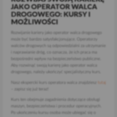
JAKO OPERATOR WALCA
DROGOWEGO: KURSY I
MOŻLIWOŚCI
Rozwijanie kariery jako operator walca drogowego
może być bardzo satysfakcjonujące. Operatorzy
walców drogowych są odpowiedzialni za utrzymanie
i naprawianie dróg, co oznacza, że ich praca ma
bezpośredni wpływ na bezpieczeństwo publiczne.
Aby rozwinąć swoją karierę jako operator walca
drogowego, należy ukończyć specjalistyczny kurs.
tutaj
Nasz ekspercki kurs operatora walca znajdziesz
– zapisz się już teraz!
Kurs ten obejmuje zagadnienia dotyczące obsługi
maszyn, bezpieczeństwa i procedur operacyjnych.
Po ukończeniu kursu osoba może ubiegać się o