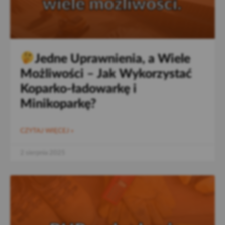
Jedne Uprawnienia, a Wiele
Możliwości – Jak Wykorzystać
Koparko-ładowarkę i
Minikoparkę?
CZYTAJ WIĘCEJ »
2 sierpnia 2025