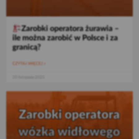
Zarobki operatora żurawia –
ile można zarobić w Polsce i za
granicą?
CZYTAJ WIĘCEJ »
20 listopada 2025