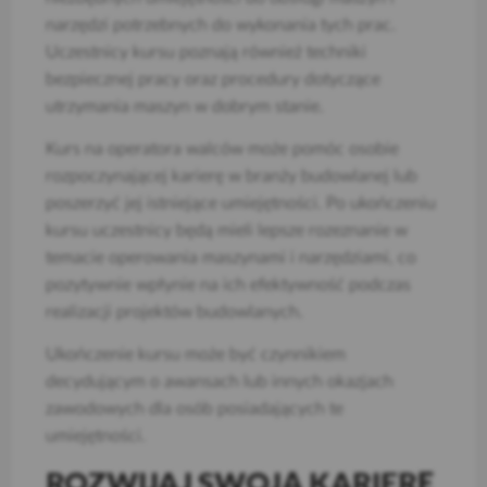
narzędzi potrzebnych do wykonania tych prac.
Uczestnicy kursu poznają również techniki
bezpiecznej pracy oraz procedury dotyczące
utrzymania maszyn w dobrym stanie.
Kurs na operatora walców może pomóc osobie
rozpoczynającej karierę w branży budowlanej lub
poszerzyć jej istniejące umiejętności. Po ukończeniu
kursu uczestnicy będą mieli lepsze rozeznanie w
temacie operowania maszynami i narzędziami, co
pozytywnie wpłynie na ich efektywność podczas
realizacji projektów budowlanych.
Ukończenie kursu może być czynnikiem
decydującym o awansach lub innych okazjach
zawodowych dla osób posiadających te
umiejętności.
ROZWIJAJ SWOJĄ KARIERĘ