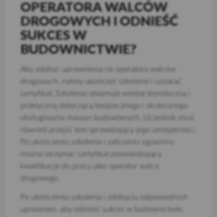
OPERATORA WALCÓW
DROGOWYCH I ODNIEŚĆ
SUKCES W
BUDOWNICTWIE?
Aby zdobyć uprawnienia na operatora walców
drogowych, należy ukończyć szkolenie i uzyskać
certyfikat. Szkolenie obejmuje wiedzę teoretyczną i
praktyczną dotyczącą bezpiecznego i skutecznego
obsługiwania maszyn budowlanych. Uczestnik musi
również przejść test sprawdzający jego umiejętności.
Po ukończeniu szkolenia i zaliczeniu egzaminu
można otrzymać certyfikat potwierdzający
kwalifikacje do pracy jako operator walca
drogowego.
Po ukończeniu szkolenia i zdobyciu odpowiednich
uprawnień, aby odnieść sukces w budownictwie,