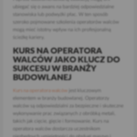
ubiegać się o awans na bardziej odpowiedzialne
stanowiska lub podwyżki płac. W ten sposób
szeroko pojmowane szkolenia operatorów walców
mogą mieć istotny wpływ na ich profesjonalną
ścieżkę kariery.
KURS NA OPERATORA
WALCÓW JAKO KLUCZ DO
SUKCESU W BRANŻY
BUDOWLANEJ
Kurs na operatora walców
jest kluczowym
elementem w branży budowlanej. Operatorzy
walców są odpowiedzialni za bezpieczne i skuteczne
wykonywanie prac związanych z obróbką metali,
takich jak cięcie, gięcie i formowanie. Kurs na
operatora walców dostarcza uczestnikom
niezbędnych umiejętności do obsługi maszyn i