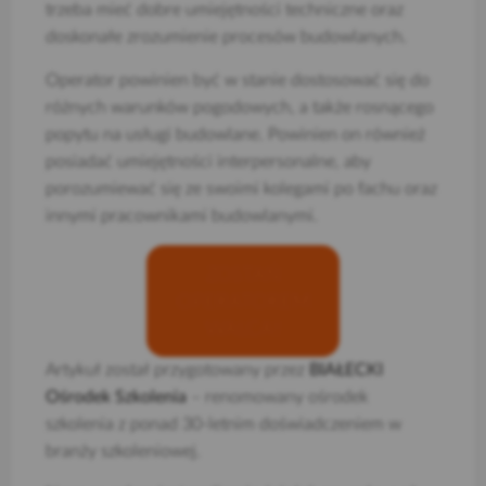
trzeba mieć dobre umiejętności techniczne oraz
doskonałe zrozumienie procesów budowlanych.
Operator powinien być w stanie dostosować się do
różnych warunków pogodowych, a także rosnącego
popytu na usługi budowlane. Powinien on również
posiadać umiejętności interpersonalne, aby
porozumiewać się ze swoimi kolegami po fachu oraz
innymi pracownikami budowlanymi.
ZOSTAŃ
OPERATOREM
WALCA!
Artykuł został przygotowany przez
BIAŁECKI
Ośrodek Szkolenia
– renomowany ośrodek
szkolenia z ponad 30-letnim doświadczeniem w
branży szkoleniowej.