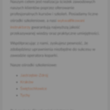
Naszym celem jest realizacja ścieżek zawodowych
naszych klientów poprzez oferowanie
profesjonalnych kursów i szkoleń. Posiadamy liczne
wykwalifikowani
ośrodki szkoleniowe, a nasi
instruktorzy
gwarantują najwyższą jakość
przekazywanej wiedzy oraz praktyczne umiejętności.
Współpracując z nami, zyskujesz pewność, że
zdobędziesz uprawnienia niezbędne do sukcesu w
zawodzie operatora koparki.
Nasze ośrodki szkoleniowe:
Jastrzębie-Zdrój
Kraków
Świętochłowice
Tychy