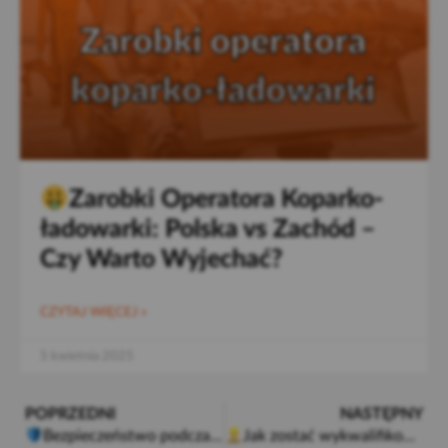
Zarobki Operatora Koparko-
ładowarki: Polska vs Zachód –
Czy Warto Wyjechać?
CZYTAJ WIĘCEJ »
5 kwietnia 2025
POPRZEDNI
NASTĘPNY
Bezpieczeństwo podczas spawania MAG – poznaj te kluczowe zasady!
Jak zostać wykwalifikowanym operatorem koparko-ładowarki?