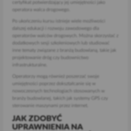
certyfikat potwierdzający jej umiejętności jako
operatora walca drogowego.
Po ukończeniu kursu istnieje wiele możliwości
dalszej edukacji i rozwoju zawodowego dla
operatorów walców drogowych. Można skorzystać z
dodatkowych sesji szkoleniowych lub studiować
inne tematy związane z branżą budowlaną, takie jak
projektowanie dróg czy budownictwo
infrastrukturalne.
Operatorzy mogą również poszerzać swoje
umiejętności poprzez dokształcanie się w
nowoczesnych technologiach stosowanych w
branży budowlanej, takich jak systemy GPS czy
sterowanie maszynami przez internet.
JAK ZDOBYĆ
UPRAWNIENIA NA