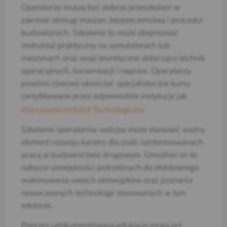
Operatorzy muszą być dobrze przeszkoleni w
zakresie obsługi maszyn, bezpieczeństwa i procedur
budowlanych. Szkolenie to może obejmować
instruktaż praktyczny na symulatorach lub
maszynach oraz sesje teoretyczne dotyczące technik
operacyjnych, konserwacji i napraw. Operatorzy
powinni również ukończyć specjalistyczne kursy
certyfikowane przez odpowiednie instytucje jak
Warszawski Instytut Technologiczny
.
Szkolenie operatorów walców może stanowić ważny
element rozwoju kariery dla osób zainteresowanych
pracą w budownictwie drogowym. Umożliwi im to
nabycie umiejętności potrzebnych do efektywnego
wykonywania swoich obowiązków oraz poznania
nowoczesnych technologii stosowanych w tym
sektorze.
Poprzez udokumentowaną edukację mogą oni