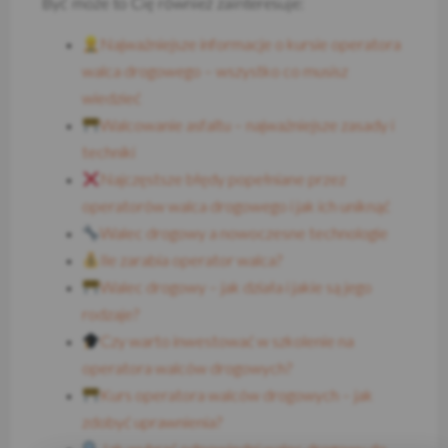
Być może to Cię również zainteresuje:
Najważniejsze informacje o kursie operatora
walca drogowego – wszystko co musisz
wiedzieć
Walcowanie asfaltu – najważniejsze zasady i
techniki
Najczęstsze błędy popełniane przez
operatorów walca drogowego i jak ich uniknąć
Walec drogowy a nowoczesne technologie
Ile zarabia operator walca?
Walec drogowy – jak działa i jakie są jego
rodzaje?
Czy warto inwestować w szkolenie na
operatora walców drogowych?
Kurs operatora walców drogowych – jak
zdobyć uprawnienia?