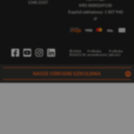
1340 2337
KRS 0000269130
Kapitał zakładowy: 1 007 940
zł
©2026
Polityka
Polityka
BIAŁECKI
prywatności
jakości
NASZE OŚRODKI SZKOLENIA