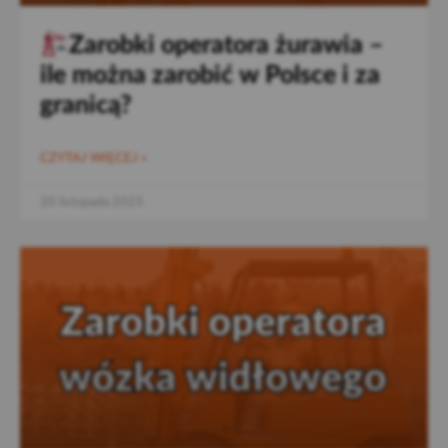
Zarobki operatora żurawia –
ile można zarobić w Polsce i za
granicą?
CZYTAJ WIĘCEJ »
20 listopada 2025