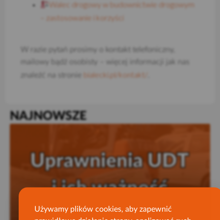
Walec drogowy w budownictwie drogowym
– zastosowanie i korzyści
W razie pytań prosimy o kontakt telefoniczny,
mailowy bądź osobisty – więcej informacji jak nas
bialecki.pl/kontakt/
znaleźć na stronie
.
NAJNOWSZE
Używamy plików cookies, aby zapewnić