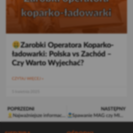
Zarobki Operatora Koparko-
ładowarki: Polska vs Zachód –
Czy Warto Wyjechać?
CZYTAJ WIĘCEJ »
5 kwietnia 2025
POPRZEDNI
NASTĘPNY
Najważniejsze informacje o kursie operatora walca drogowego – wszystko co musisz wiedzieć
Spawanie MAG czy MIG, TIG, MMA? Poznaj różnice i wybierz odpowiednią metodę!