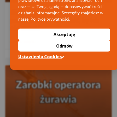
prawidłowe działanie strony, analizować ruch
oraz — za Twoją zgodą — dopasowywać treści i
Uprawnienia UDT – ważność,
działania informacyjne. Szczegóły znajdziesz w
naszej
Polityce prywatności
.
przedłużenie i co zrobić, by ich
nie stracić
Akceptuję
CZYTAJ WIĘCEJ »
Odmów
19 grudnia 2025
Ustawienia Cookies