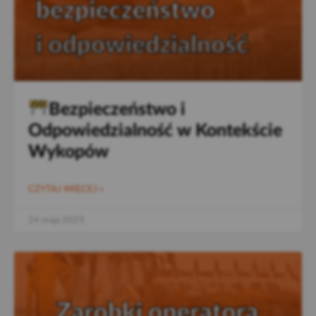
Bezpieczeństwo i
Odpowiedzialność w Kontekście
Wykopów
CZYTAJ WIĘCEJ »
24 maja 2025