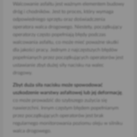
Walcowanie asfaltu jest ważnym elementem budowy
dróg i chodników. Jest to proces, który wymaga
odpowiedniego sprzętu oraz doświadczenia
operatora walca drogowego. Niestety, początkujący
operatorzy często popełniają błędy podczas
walcowania asfaltu, co może mieć poważne skutki
dla jakości pracy. Jednym z najczęstszych błędów
popełnianych przez początkujących operatorów jest
ustawianie zbyt dużej siły nacisku na walec
drogowy.
Zbyt duża siła nacisku może spowodować
uszkodzenie warstwy asfaltowej lub jej deformację
,
co może prowadzić do szybszego zużycia się
nawierzchni. Innym częstym błędem popełnianym
przez początkujących operatorów jest brak
regularnego monitorowania poziomu oleju w silniku
walca drogowego.