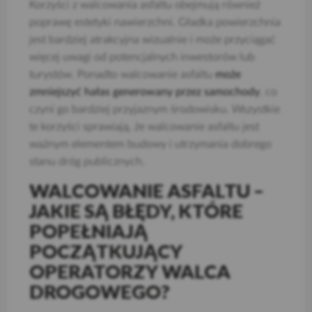
Korzyści z walcowania asfaltu obejmują również
poprawę estetyki nawierzchni. Gładka powierzchnia
jest bardziej atrakcyjna wizualnie i może przyciągać
więcej uwagi od potencjalnych inwestorów lub
turystów. Ponadto walcowanie asfaltu
może
zmniejszyć hałas generowany przez samochody
, co
czyni go bardziej przyjaznym środowisku. Wszystkie
te korzyści sprawiają, że walcowanie asfaltu jest
ważnym elementem budowy i utrzymania dobrego
stanu dróg publicznych.
WALCOWANIE ASFALTU –
JAKIE SĄ BŁĘDY, KTÓRE
POPEŁNIAJĄ
POCZĄTKUJĄCY
OPERATORZY WALCA
DROGOWEGO?