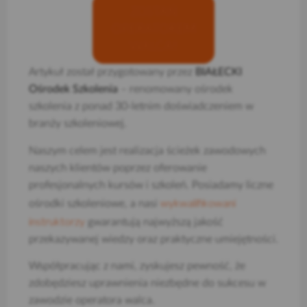
ZOSTAŃ
OPERATOREM
WALCA!
Artykuł został przygotowany przez
BIAŁECKI
Ośrodek Szkolenia
– renomowany ośrodek
szkolenia z ponad 30-letnim doświadczeniem w
branży szkoleniowej.
Naszym celem jest realizacja ścieżek zawodowych
naszych klientów poprzez oferowanie
profesjonalnych kursów i szkoleń. Posiadamy liczne
wykwalifikowani
ośrodki szkoleniowe, a nasi
instruktorzy
gwarantują najwyższą jakość
przekazywanej wiedzy oraz praktyczne umiejętności.
Współpracując z nami, zyskujesz pewność, że
zdobędziesz uprawnienia niezbędne do sukcesu w
zawodzie operatora walca.