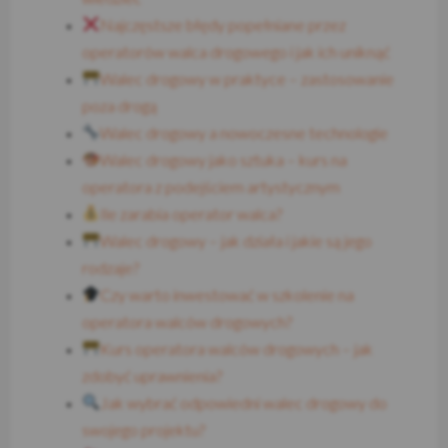
Najczęstsze błędy popełniane przez
operatorów walca drogowego i jak ich uniknąć
Walec drogowy w praktyce – zastosowanie
poza drogą
Walec drogowy a nowoczesne technologie
Walec drogowy jako sztuka – kurs na
operatora z podejściem artystycznym
Ile zarabia operator walca?
Walec drogowy – jak działa i jakie są jego
rodzaje?
Czy warto inwestować w szkolenie na
operatora walców drogowych?
Kurs operatora walców drogowych – jak
zdobyć uprawnienia?
Jak wybrać odpowiedni walec drogowy do
swojego projektu?