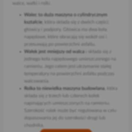
walce, wałki i rolki.
Walec to duża maszyna o cylindrycznym
kształcie
, która składa się z dwóch części:
głowicy i podpory. Głowica ma dwa koła
napędowe, które obracają się wokół osi i
przesuwają po powierzchni asfaltu.
Wałek jest mniejszy od walca
i składa się z
jednego koła napędowego umieszczonego na
ramieniu. Jego celem jest utrzymanie stałej
temperatury na powierzchni asfaltu podczas
walcowania.
Rolka to niewielka maszyna budowlana
, która
składa się z trzech lub czterech kołek
napinających umieszczonych na ramieniu.
Szerokość rolek może być regulowana w celu
dopasowania jej do szerokości drogi lub
chodnika.