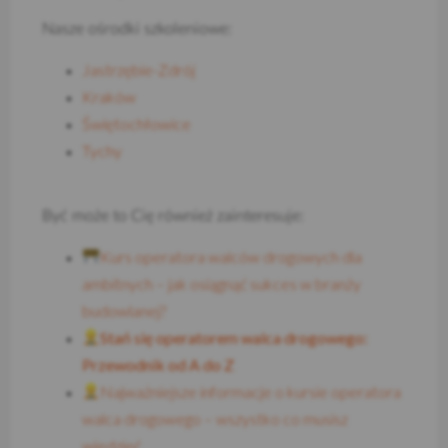
Nasze ośrodki szkoleniowe:
Jastrzębie-Zdrój
Kraków
Świętochłowice
Tychy
Być może to Cię również zainteresuje:
Kurs operatora walców drogowych dla
ambitnych – jak osiągnąć sukces w branży
budowlanej?
Stań się operatorem walca drogowego:
Przewodnik od A do Z
Najważniejsze informacje o kursie operatora
walca drogowego – wszystko co musisz
wiedzieć