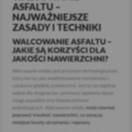
ASFALTU –
NAJWAŻNIEJSZE
ZASADY I TECHNIKI
WALCOWANIE ASFALTU –
JAKIE SĄ KORZYŚCI DLA
JAKOŚCI NAWIERZCHNI?
Walcowanie asfaltu jest procesem technologicznym,
który ma na celu wyeliminowanie nierówności i
uzyskanie gładkiej powierzchni. Jest to szczególnie
ważne dla drogowców, ponieważ zapewnia lepsze
osiągi pojazdów oraz bezpieczeństwo
podróżujących. Walcowanie asfaltu
może również
poprawić trwałość nawierzchni, co oznacza
mniejsze koszty utrzymania i naprawy
.