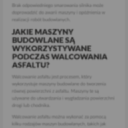
Brak odpowiedniego smarowania silnika może
doprowadzić do awarii maszyny i opóźnienia w
realizacji robót budowlanych.
JAKIE MASZYNY
BUDOWLANE SĄ
WYKORZYSTYWANE
PODCZAS WALCOWANIA
ASFALTU?
Walcowanie asfaltu jest procesem, który
wykorzystuje maszyny budowlane do tworzenia
równej powierzchni z asfaltu. Maszyny te są
używane do utwardzania i wygładzania powierzchni
drogi lub chodnika.
Walcowanie asfaltu można wykonać za pomocą
kilku rodzajów maszyn budowlanych, takich jak