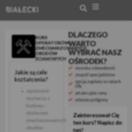
DLACZEGO
KURS
WARTO
OPERATORÓW
ZMECHANIZOWANYCH
WYBRAĆ NASZ
OBUDÓW
ŚCIANOWYCH
OŚRODEK?
wysoka zdawalność
Jakie są cele
zespół specjalistów
kształcenia?
opcja zapłaty w ratach
0%
zapoznanie
atrakcyjne ceny
słuchaczy z
własne poligony
budową i
działaniem
Zainteresował Cię
zmechanizowanych
ten kurs? Napisz do
obudów
nas!