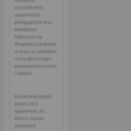
niezbędne
wykształcenie,
uprawnienia
pedagogiczne oraz
dodatkowo
legitymuje się
długoletnią praktyką
w pracy w zakładach
ruchu górniczego i
prowadzeniu kursów
i szkoleń.
Kształcenie będzie
zakończone
egzaminem, po
którym zostaje
wydawane