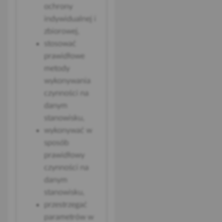
ochrony
indywidualnej i
zbiorowej,
stosować
prawidłowe
metody
wykonywania
czynności na
danym
stanowisku,
wykonywać w
sposób
prawidłowy
czynności na
danym
stanowisku,
przestrzegać
parametrów w