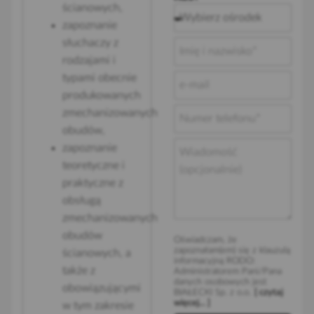
ścianowych,
zapoznanie
słuchaczy z
rodzajami i
typami obecnie
produkowanych
zmechanizowanych
obudów,
zapoznanie
teoretyczne i
praktyczne z
obsługą
zmechanizowanych
obudów
Oświadczam, że
zapoznałam(em) się z klauzulą
ścianowych, a
informacyjną RODO:
także z
Administratorem Pani/Pana
danych osobowych jest
obowiązującymi
BIAŁECKI Sp. z o.o.
[ czytaj
więcej... ]
w tym zakresie