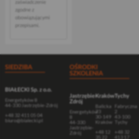
zaświadczenie
zgodne z
obowiązującymi
przepisami.
SIEDZIBA
OŚRODKI
SZKOLENIA
BIAŁECKI Sp. z o.o.
Jastrzębie-
Kraków
Tychy
Energetyków 8
Zdrój
44-330 Jastrzębie-Zdrój
Balicka
Fabryczna
73
2
Energetyków
+48 32 411 05 04
30-149
43-100
8
biuro@bialecki.pl
Kraków
Tychy
44-330
Jastrzębie-
+48 12
+48 32
Zdrój
35 22
413 17