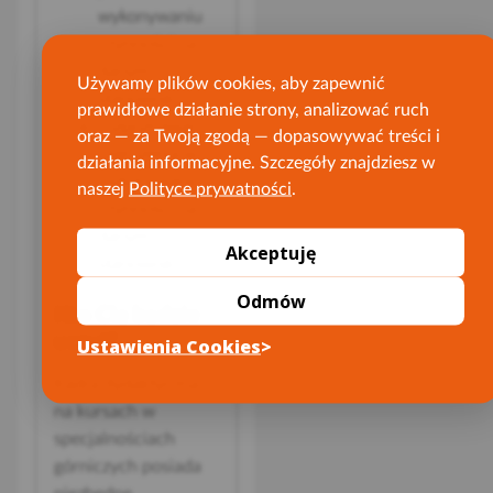
wykonywaniu
czynności na
danym
Używamy plików cookies, aby zapewnić
stanowisku,
prawidłowe działanie strony, analizować ruch
rozpoznawać
oraz — za Twoją zgodą — dopasowywać treści i
zagrożenia w
działania informacyjne. Szczegóły znajdziesz w
wykonywaniu
naszej
Polityce prywatności
.
czynności na
danym
Akceptuję
stanowisku.
Odmów
Kto Cię będzie
uczył?
Ustawienia Cookies
Kadra dydaktyczna
na kursach w
specjalnościach
górniczych posiada