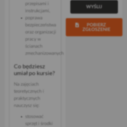
przepisami i
WYŚLIJ
instrukcjami,
poprawa
bezpieczeństwa
POBIERZ
ZGŁOSZENIE
oraz organizacji
pracy w
ścianach
zmechanizowanych
Co będziesz
umiał po kursie?
Na zajęciach
teoretycznych i
praktycznych
nauczysz się:
stosować
sprzęt i środki