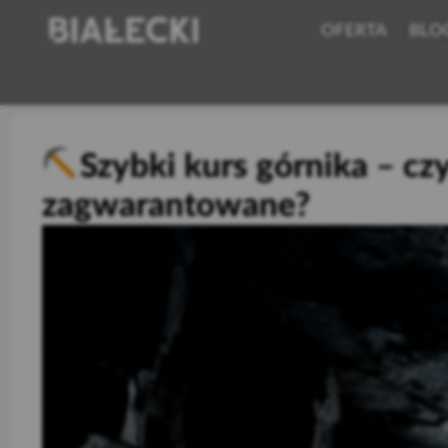
OFERTA
󠀠BLO
Szybki kurs górnika – cz
zagwarantowane?