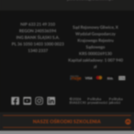
NIP 633 21 49 310
Sąd Rejonowy Gliwice, X
REGON 240536594
Wydział Gospodarczy
ING BANK ŚLĄSKI S.A.
Krajowego Rejestru
PL 36 1050 1403 1000 0023
Sądowego
1340 2337
KRS 0000269130
Kapitał zakładowy: 1 007 940
zł
©2026
Polityka
Polityka
BIAŁECKI
prywatności
jakości
NASZE OŚRODKI SZKOLENIA