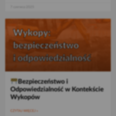
7 czerwca 2025
Bezpieczeństwo i
Odpowiedzialność w Kontekście
Wykopów
CZYTAJ WIĘCEJ »