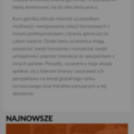
lepiej dostosować się do otoczenia pracy.
Kurs górnika oferuje również uczestnikom
możliwość nawiązywania relacji biznesowych z
innymi profesjonalistami z branży górniczej na
całym świecie. Dzięki temu uczestnicy mogą
poszerzać swoje horyzonty i rozszerzać swoje
umiejętności poprzez interakcje ze specjalistami z
innych państw. Ponadto, uczestnicy maja okazje
spotkać się z liderami branzy i poznawać ich
perspektywy na temat globalnego rynku
surowcowego oraz trendów panujacych w tej
dziedzinie.
NAJNOWSZE