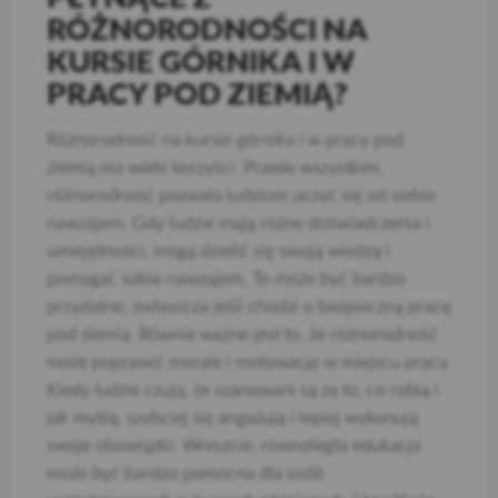
RÓŻNORODNOŚCI NA
KURSIE GÓRNIKA I W
PRACY POD ZIEMIĄ?
Różnorodność na kursie górnika i w pracy pod
ziemią ma wiele korzyści. Przede wszystkim,
różnorodność pozwala ludziom uczyć się od siebie
nawzajem. Gdy ludzie mają różne doświadczenia i
umiejętności, mogą dzielić się swoją wiedzą i
pomagać sobie nawzajem. To może być bardzo
przydatne, zwłaszcza jeśli chodzi o bezpieczną pracę
pod ziemią. Równie ważne jest to, że różnorodność
może poprawić morale i motywację w miejscu pracy.
Kiedy ludzie czują, że szanowani są za to, co robią i
jak myślą, szybciej się angażują i lepiej wykonują
swoje obowiązki. Wreszcie, równoległa edukacja
może być bardzo pomocna dla osób