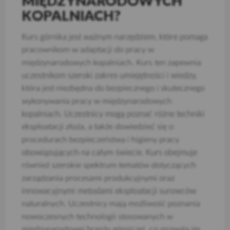
MIĘDZYNARODOWYCH
KOPALNIACH?
Kurs górnika jest ważnym narzędziem, które pomaga
pracownikom w adaptacji do pracy w
międzynarodowych kopalniach. Kurs ten zapewnia
uczestnikom szeroki zakres umiejętności i wiedzy,
która jest niezbędna do bezpiecznego i skutecznego
wykonywania pracy w międzynarodowych
kopalniach. Uczestnicy mogą poznać różne techniki
eksploatacji złoża, a także dowiedzieć się o
procedurach bezpieczeństwa i higieny pracy
obowiązujących na całym świecie. Kurs obejmuje
również szerokie spektrum tematów dotyczących
zarządzania procesami produkcyjnymi oraz
innowacyjnymi metodami eksploatacji surowców
naturalnych. Uczestnicy mają możliwość poznania
nowoczesnych technologii stosowanych w
międzynarodowej branży górniczej, co pozwala im