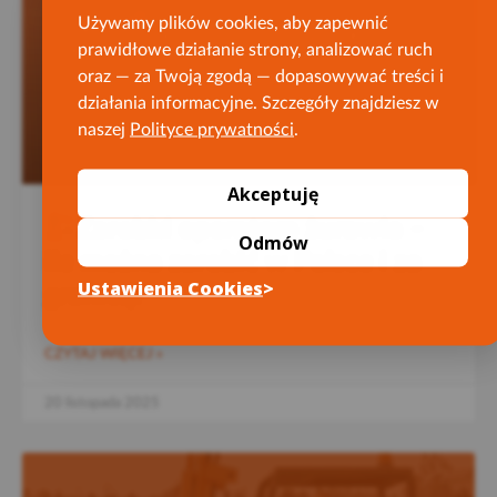
Używamy plików cookies, aby zapewnić
prawidłowe działanie strony, analizować ruch
oraz — za Twoją zgodą — dopasowywać treści i
działania informacyjne. Szczegóły znajdziesz w
naszej
Polityce prywatności
.
Akceptuję
Zarobki operatora żurawia –
Odmów
ile można zarobić w Polsce i za
Ustawienia Cookies
granicą?
CZYTAJ WIĘCEJ »
20 listopada 2025