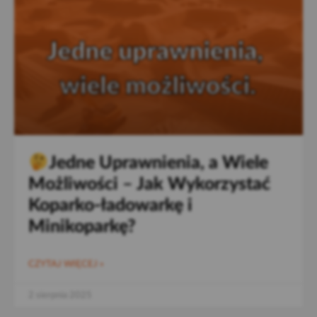
Jedne Uprawnienia, a Wiele
Możliwości – Jak Wykorzystać
Koparko-ładowarkę i
Minikoparkę?
CZYTAJ WIĘCEJ »
2 sierpnia 2025