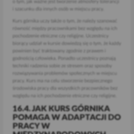
o tym, jak ważne jest tworzenie atmosfery tolerancji
i szacunku dla innych osób w miejscu pracy.
Kurs górnika uczy także o tym, że należy szanować
równość między pracownikami bez względu na ich
pochodzenie etniczne czy religijne. Uczestnicy
biorący udział w kursie dowiedzą się o tym, że każdy
powinien być traktowany zgodnie z prawem i
godnością człowieka. Ponadto uczestnicy poznają
techniki radzenia sobie ze stresem oraz sposoby
rozwiązywania problemów społecznych w miejscu
pracy. Kurs ma na celu stworzenie bezpiecznego
środowiska pracy dla wszystkich pracowników bez
względu na ich pochodzenie etniczne czy religijne.
16.4. JAK KURS GÓRNIKA
POMAGA W ADAPTACJI DO
PRACY W