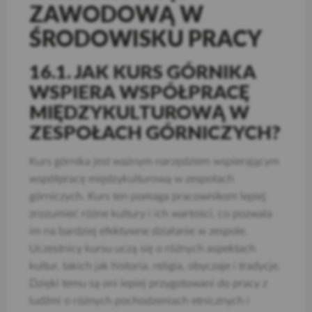
ZAWODOWĄ W
ŚRODOWISKU PRACY
16.1. JAK KURS GÓRNIKA
WSPIERA WSPÓŁPRACĘ
MIĘDZYKULTUROWĄ W
ZESPOŁACH GÓRNICZYCH?
Kurs górnika jest ważnym narzędziem wspierającym
współpracę międzykulturową w zespołach
górniczych. Kurs ten pomaga pracownikom lepiej
zrozumieć różne kultury i ich wartości, co pozwala
im na bardziej efektywne działanie w zespole.
Uczestnicy kursu uczą się o różnych aspektach
kultur, takich jak historia, religia, obyczaje i tradycje.
Dzięki temu są oni lepiej przygotowani do pracy z
ludźmi o różnych pochodzeniach etnicznych i