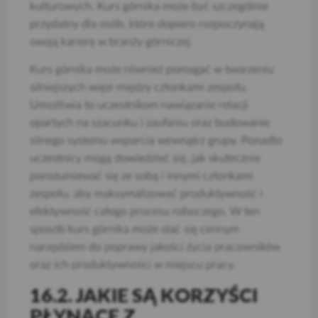
kulturowych. Kurs górnika może być szczególnie
przydatny dla osób, które dopiero rozpoczynają
swoją karierę w branży górniczej.
Kurs górnika może również pomagać w tworzeniu
silniejszych więzi między członkami zespołu.
Umożliwia to uczestnikom nawiązanie relacji
opartych na szacunku i zaufaniu oraz budowanie
silnego systemu wsparcia wewnątrz grupy. Ponadto
uczestnicy mogą dowiedzieć się, jak skutecznie
porozumiewać się ze sobą i innymi członkami
zespołu, aby maksymalizować produktywność i
efektywność całego procesu roboczego. W ten
sposób kurs górnika może stać się cennym
narzędziem do poprawy jakości życia pracowników
oraz ich produktywności w miejscu pracy.
16.2. JAKIE SĄ KORZYŚCI
PŁYNĄCE Z