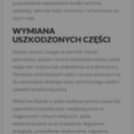
pracownikom odpowiednie środki ochrony
osobistej, takie jak kaski ochronne i ochraniacze na
ręce i nogi.
WYMIANA
USZKODZONYCH CZĘŚCI
Należy zwrócić uwagę na stan kół, łożysk,
łańcuchów, pasów i innych elementów wózka, które
mogą ulec zużyciu lub uszkodzeniu w trakcie pracy.
Wymiana uszkodzonych części na czas przyczyni się
do zachowania dobrego stanu technicznego wózka i
zapewni bezpieczną pracę.
Właściwe dbanie o wózki widłowe jest kluczowe dla
zapewnienia bezpiecznej i wydajnej pracy w
magazynach i innych miejscach, gdzie
wykorzystywane są te urządzenia. Regularne
przeglądy, prawidłowe użytkowanie, regularna