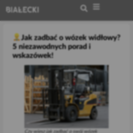
Jak zadbać o wózek widłowy?
5 niezawodnych porad i
wskazówek!
Czy wiesz jak zadbać o swój wózek