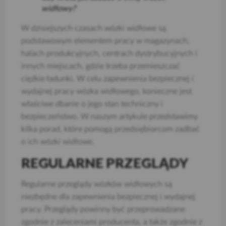
widłowy?
W dzisiejszych czasach wózki widłowe są
podstawowym elementem pracy w magazynach,
halach produkcyjnych, centrach dystrybucyjnych i
innych miejscach, gdzie trzeba przemieszczać
ciężkie ładunki. W celu zapewnienia bezpiecznej i
wydajnej pracy wózka widłowego, konieczne jest
właściwe dbanie o jego stan techniczny i
bezpieczeństwo. W naszym artykule przedstawimy
kilka porad, które pomogą przedsiębiorcom zadbać
o ich wózki widłowe.
REGULARNE PRZEGLĄDY
Regularne przeglądy wózków widłowych są
niezbędne dla zapewnienia bezpiecznej i wydajnej
pracy. Przeglądy powinny być przeprowadzane
zgodnie z zaleceniami producenta, a także zgodnie z