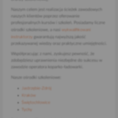
Naszym celem jest realizacja ścieżek zawodowych
naszych klientów poprzez oferowanie
profesjonalnych kursów i szkoleń. Posiadamy liczne
wykwalifikowani
ośrodki szkoleniowe, a nasi
instruktorzy
gwarantują najwyższą jakość
przekazywanej wiedzy oraz praktyczne umiejętności.
Współpracując z nami, zyskujesz pewność, że
zdobędziesz uprawnienia niezbędne do sukcesu w
zawodzie operatora koparko-ładowarki.
Nasze ośrodki szkoleniowe:
Jastrzębie-Zdrój
Kraków
Świętochłowice
Tychy