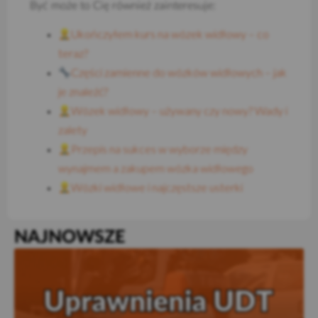
Być może to Cię również zainteresuje:
Ukończyłem kurs na wózek widłowy – co
teraz?
Części zamienne do wózków widłowych – jak
je znaleźć?
Wózek widłowy – używany czy nowy? Wady i
zalety
Przepis na sukces w wyborze między
wynajmem a zakupem wózka widłowego
Wózki widłowe i najczęstsze usterki
NAJNOWSZE