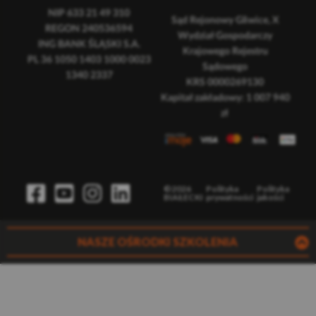
NIP 633 21 49 310
Sąd Rejonowy Gliwice, X
REGON 240536594
Wydział Gospodarczy
ING BANK ŚLĄSKI S.A.
Krajowego Rejestru
PL 36 1050 1403 1000 0023
Sądowego
1340 2337
KRS 0000269130
Kapitał zakładowy: 1 007 940
zł
©2026
Polityka
Polityka
BIAŁECKI
prywatności
jakości
NASZE OŚRODKI SZKOLENIA