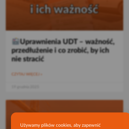
Uprawnienia UDT – ważność,
przedłużenie i co zrobić, by ich
nie stracić
CZYTAJ WIĘCEJ »
19 grudnia 2025
Używamy plików cookies, aby zapewnić