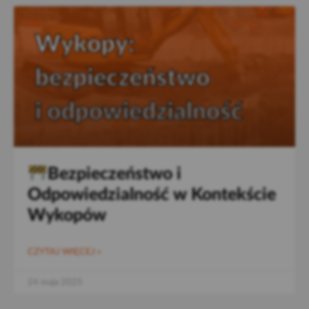
Bezpieczeństwo i
Odpowiedzialność w Kontekście
Wykopów
CZYTAJ WIĘCEJ »
24 maja 2025