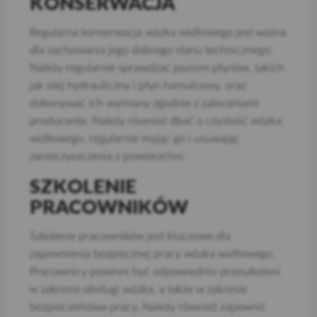
KONSERWACJA
Regularna konserwacja wózka widłowego jest ważna
dla zachowania jego dobrego stanu technicznego.
Należy regularnie sprawdzać poziom płynów, takich
jak olej hydrauliczny i płyn hamulcowy, oraz
dokonywać ich wymiany zgodnie z zaleceniami
producenta. Należy również dbać o czystość wózka
widłowego, regularnie myjąc go i usuwając
zanieczyszczenia z powierzchni.
SZKOLENIE
PRACOWNIKÓW
Szkolenie pracowników jest kluczowe dla
zapewnienia bezpiecznej pracy wózka widłowego.
Pracownicy powinni być odpowiednio przeszkoleni
w zakresie obsługi wózka, a także w zakresie
bezpieczeństwa pracy. Należy również zapewnić