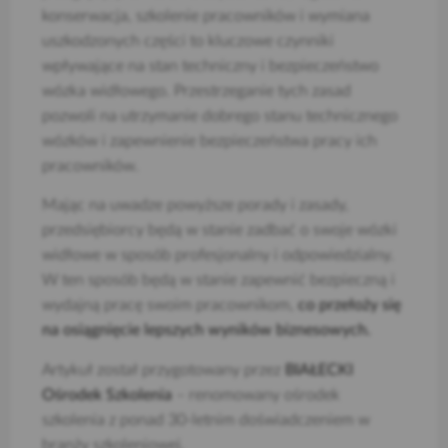
konserwacja, szkolenie pracowników i wymiana
uszkodzonych części to kluczowe czynniki
wpływające na stan techniczny i bezpieczeństwo
wózka widłowego. Przestrzeganie tych zasad
pozwoli na utrzymanie dobrego stanu technicznego
wózków i zapewnienie bezpieczeństwa pracy ich
pracowników.
Mając na uwadze powyższe porady i zasady,
przedsiębiorcy będą w stanie zadbać o swoje wózki
widłowe w sposób profesjonalny i odpowiedzialny.
W ten sposób będą w stanie zapewnić bezpieczną i
wydajną pracę swoim pracownikom,
co przełoży się
na osiągnięcie lepszych wyników biznesowych.
Artykuł został przygotowany przez
BIAŁECKI
Ośrodek Szkolenia
– renomowany ośrodek
szkolenia z ponad 30-letnim doświadczeniem w
branży szkoleniowej.