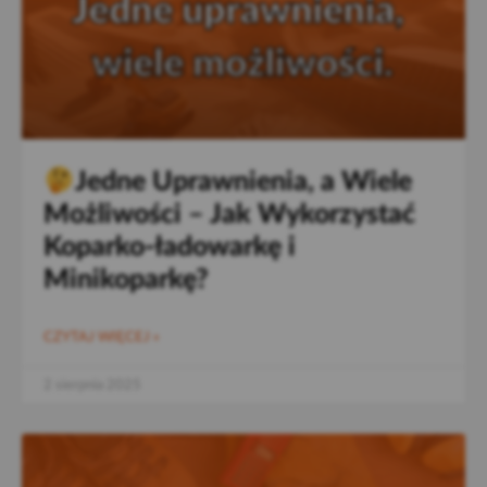
Jedne Uprawnienia, a Wiele
Możliwości – Jak Wykorzystać
Koparko-ładowarkę i
Minikoparkę?
CZYTAJ WIĘCEJ »
2 sierpnia 2025