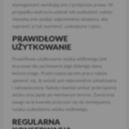
wymaganiami wynikającymi z przepisów prawa. W
przypadku wykrycia usterek lub uszkodzeń, należy
niezwłocznie podjąć odpowiednie działania, aby
naprawić je lub wymienić uszkodzone części.
PRAWIDŁOWE
UŻYTKOWANIE
Prawidłowe użytkowanie wózka widłowego jest
kluczowe dla zachowania jego dobrego stanu
technicznego. Przed rozpoczęciem pracy należy
upewnić się, że wózek jest odpowiednio załadowany
i zabezpieczony. Należy również unikać przeciążania
wózka oraz jazdy po nierównym terenie. Zwrócenie
uwagi na te kwestie przyczyni się do zmniejszenia
ryzyka uszkodzenia wózka widłowego.
REGULARNA