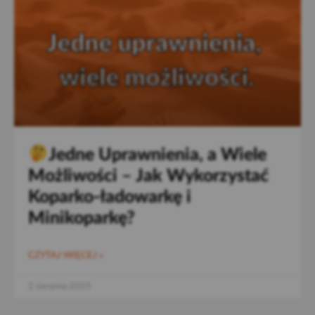
Jedne Uprawnienia, a Wiele
Możliwości – Jak Wykorzystać
Koparko-ładowarkę i
Minikoparkę?
CZYTAJ WIĘCEJ »
2 sierpnia 2025