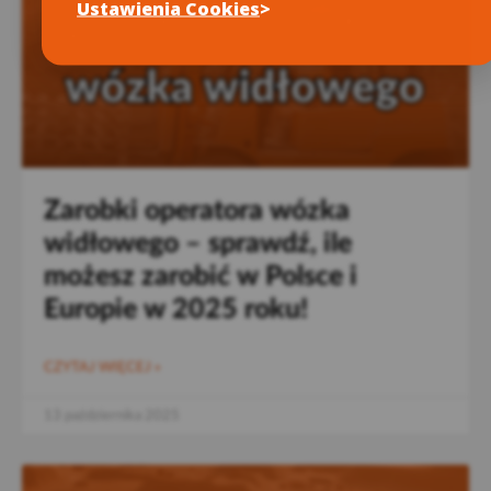
Ustawienia Cookies
Zarobki operatora wózka
widłowego – sprawdź, ile
możesz zarobić w Polsce i
Europie w 2025 roku!
CZYTAJ WIĘCEJ »
13 października 2025