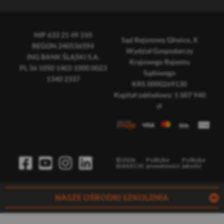
NIP 633 21 49 310
Sąd Rejonowy Gliwice, X
REGON 240536594
Wydział Gospodarczy
ING BANK ŚLĄSKI S.A.
Krajowego Rejestru
PL 36 1050 1403 1000 0023
Sądowego
1340 2337
KRS 0000269130
Kapitał zakładowy: 1 007 940
zł
©2026
Polityka
Polityka
BIAŁECKI
prywatności
jakości
NASZE OŚRODKI SZKOLENIA