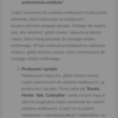
przeczytaniu artykułu!
Części zamienne do wózków widłowych to kluczowe
elementy, które wpływają na wydajność i
bezpieczeństwo twojego sprzętu. Dlatego tak ważne
jest, aby wiedzieć, gdzie szukać najwyższej jakości
części, które będą pasować do twojego wózka
widłowego. W tym artykule przedstawimy najlepsze
miejsca, gdzie możesz szukać części zamiennych do
swojego wózka widłowego.
Producenci sprzętu
Najlepszym miejscem, gdzie można szukać
części zamiennych do wózków widłowych, są
producenci sprzętu. Firmy takie jak
Toyota
,
Hyster
,
Yale
,
Caterpillar
i wiele innych mają w
ofercie oryginalne części zamienne do swoich
wózków widłowych. Części te są zwykle
wykonane z najwyższej jakości materiałów, co