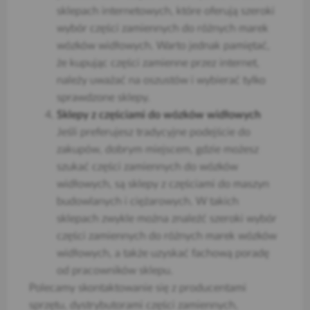
sklepach internetowych, które oferują szeroki
wybór części zamiennych do różnych marek
wózków widłowych. Warto jednak pamiętać,
że kupując części zamienne przez internet,
należy uważać na oszustów i wybierać tylko
sprawdzone sklepy.
Sklepy z częściami do wózków widłowych
Jeśli preferujesz tradycyjne podejście do
zakupów, dobrym miejscem, gdzie możesz
szukać części zamiennych do wózków
widłowych, są sklepy z częściami do maszyn
budowlanych i ciężarowych. W takich
sklepach zwykle można znaleźć szeroki wybór
części zamiennych do różnych marek wózków
widłowych, a także uzyskać fachową poradę
od pracowników sklepu.
Polecamy skontaktowanie się z producentami
sprzętu, dystrybutorami części zamiennych,