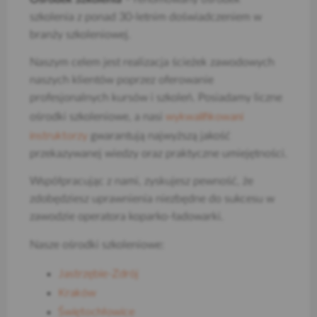
szkolenia z ponad 30-letnim doświadczeniem w
branży szkoleniowej.
Naszym celem jest realizacja ścieżek zawodowych
naszych klientów poprzez oferowanie
profesjonalnych kursów i szkoleń. Posiadamy liczne
wykwalifikowani
ośrodki szkoleniowe, a nasi
instruktorzy
gwarantują najwyższą jakość
przekazywanej wiedzy oraz praktyczne umiejętności.
Współpracując z nami, zyskujesz pewność, że
zdobędziesz uprawnienia niezbędne do sukcesu w
zawodzie operatora koparko-ładowarki.
Nasze ośrodki szkoleniowe:
Jastrzębie-Zdrój
Kraków
Świętochłowice