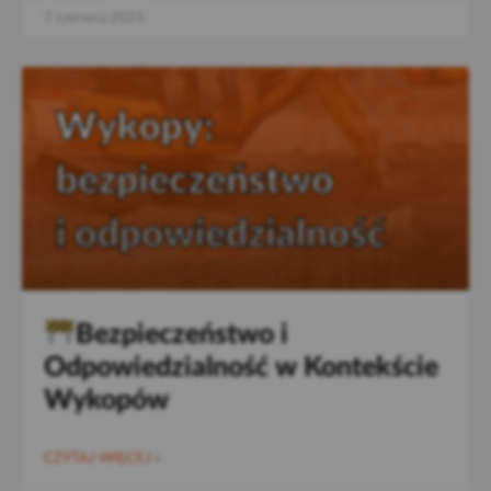
7 czerwca 2025
Bezpieczeństwo i
Odpowiedzialność w Kontekście
Wykopów
CZYTAJ WIĘCEJ »