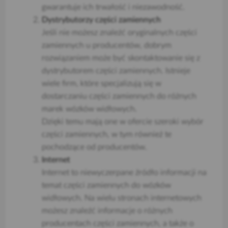
gwarantuje ich trwałość i niezawodność.
Dystrybutorzy części zamiennych
Jeśli nie możesz znaleźć oryginalnych części
zamiennych u producentów, dobrym
rozwiązaniem może być skontaktowanie się z
dystrybutorem części zamiennych. Istnieje
wiele firm, które specjalizują się w
dostarczaniu części zamiennych do różnych
marek wózków widłowych.
Dzięki temu mają one w ofercie szeroki wybór
części zamiennych, w tym również te
pochodzące od producentów.
Internet
Internet to niewyczerpane źródło informacji na
temat części zamiennych do wózków
widłowych. Na wielu stronach internetowych
możesz znaleźć informacje o różnych
producentach części zamiennych, a także o