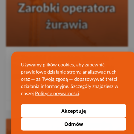
Zarobki operatora żurawia –
Używamy plików cookies, aby zapewnić
ile można zarobić w Polsce i za
prawidłowe działanie strony, analizować ruch
granicą?
oraz — za Twoją zgodą — dopasowywać treści i
działania informacyjne. Szczegóły znajdziesz w
CZYTAJ WIĘCEJ »
naszej
Polityce prywatności
.
20 listopada 2025
Akceptuję
Odmów