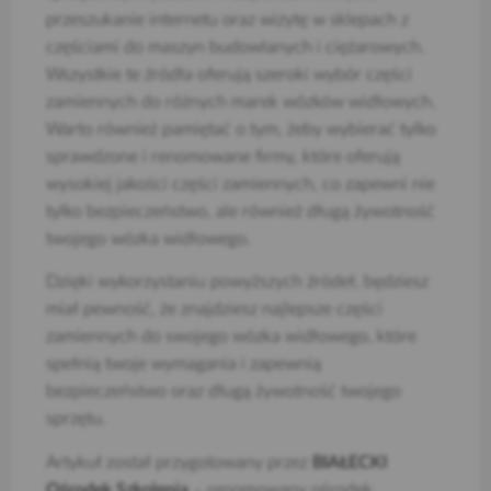
przeszukanie internetu oraz wizytę w sklepach z
częściami do maszyn budowlanych i ciężarowych.
Wszystkie te źródła oferują szeroki wybór części
zamiennych do różnych marek wózków widłowych.
Warto również pamiętać o tym, żeby wybierać tylko
sprawdzone i renomowane firmy, które oferują
wysokiej jakości części zamiennych, co zapewni nie
tylko bezpieczeństwo, ale również długą żywotność
twojego wózka widłowego.
Dzięki wykorzystaniu powyższych źródeł, będziesz
miał pewność, że znajdziesz najlepsze części
zamiennych do swojego wózka widłowego, które
spełnią twoje wymagania i zapewnią
bezpieczeństwo oraz długą żywotność twojego
sprzętu.
Artykuł został przygotowany przez
BIAŁECKI
Ośrodek Szkolenia
– renomowany ośrodek