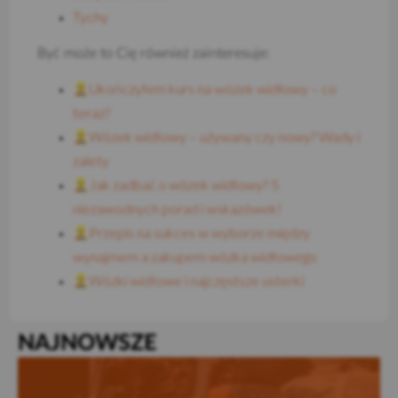
Tychy
Być może to Cię również zainteresuje:
Ukończyłem kurs na wózek widłowy – co
teraz?
Wózek widłowy – używany czy nowy? Wady i
zalety
Jak zadbać o wózek widłowy? 5
niezawodnych porad i wskazówek!
Przepis na sukces w wyborze między
wynajmem a zakupem wózka widłowego
Wózki widłowe i najczęstsze usterki
NAJNOWSZE