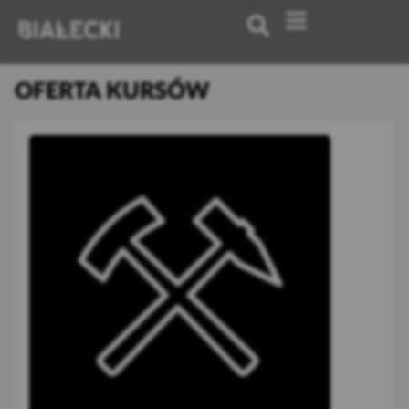
OFERTA KURSÓW