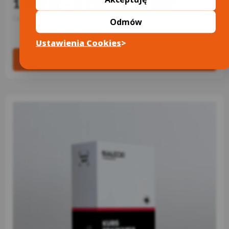
1 800
zł
–
2 750
zł
z ZW. VAT
Cena w ostatnich 30 dniach nie zmieniła się
Odmów
Ustawienia Cookies
KUP KURS