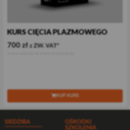
KURS CIĘCIA PLAZMOWEGO
700
zł
z ZW. VAT
Cena w ostatnich 30 dniach nie zmieniła się
KUP KURS
SIEDZIBA
OŚRODKI
SZKOLENIA