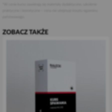
*W cenie kursu zawierają się materiały dydaktyczne, szkolenie
praktyczne i teoretyczne – cena nie obejmuje kosztu egzaminu
państwowego.
ZOBACZ TAKŻE