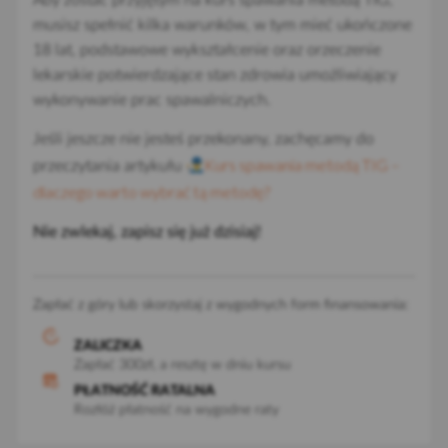
musisz spełnić kilka warunków, w tym mieć ukończone
18 lat, podstawowe wykształcenie oraz orzeczenie
lekarskie potwierdzające stan zdrowia umożliwiający
wykonywanie prac spawalniczych.
Jeśli jeszcze nie jesteś przekonany, zachęcamy do
Kurs spawania metodą TIG –
przeczytania artykułu
dlaczego warto wybrać tą metodę?
Nie zwlekaj, zapisz się już dzisiaj!
Zapłać z góry lub skorzystaj z wygodnych form finansowania:
ZALICZKA
Zapłać 300zł, a resztę w dniu kursu
PŁATNOŚĆ RATALNA
Rozłóż płatność na wygodne raty