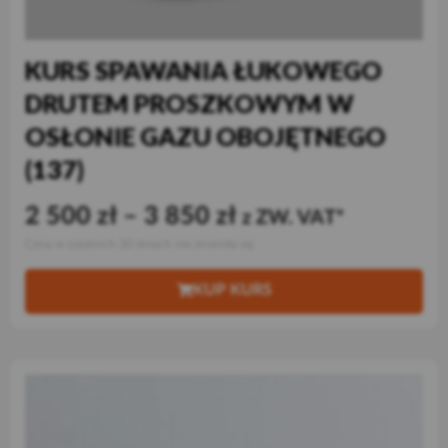
KURS SPAWANIA ŁUKOWEGO
DRUTEM PROSZKOWYM W
OSŁONIE GAZU OBOJĘTNEGO
(137)
2 500
zł
–
3 850
zł
z ZW. VAT
Cena w ostatnich 30 dniach nie zmieniła się
KUP KURS