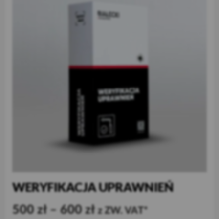
WERYFIKACJA UPRAWNIEŃ
500
zł
–
600
zł
z ZW. VAT