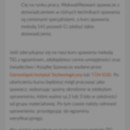
Cię na rynku pracy. Wykwalifikowani spawacze z
doświadczeniem w różnych technikach spawania
są cenionymi specjalistami, a kurs spawania
metodą 141 pozwoli Ci zdobyć takie
doświadczenie.
Jeśli zdecydujesz się na nasz kurs spawania metodą
TIG z egzaminem, zdobędziesz cenne umiejętności oraz
świadectwo i Książkę Spawacza wydane przez
Górnośląski Instytut Technologiczny
TÜV SÜD
lub
. Po
ukończeniu kursu będziesz mógł pracować jako
spawacz, wykonując spoiny określone w zdobytym
uprawnieniu, które ważne są 2 lub 3 lata w zależności
od grupy materiałowej. Po tym czasie należy odnowić
uprawnienia, przystępując do egzaminu
weryfikacyjnego.
Aby zostać przyjętym na kurs spawania metodą TIG,