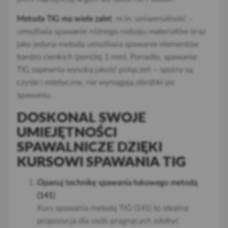
Metoda TIG ma wiele zalet
, m.in. uniwersalność –
umożliwia spawanie różnego rodzaju materiałów oraz
jako jedyna metoda umożliwia spawanie elementów
bardzo cienkich (poniżej 1 mm). Ponadto, spawanie
TIG zapewnia wysoką jakość połączeń – spoiny są
czyste i estetyczne, nie wymagają obróbki po
spawaniu.
DOSKONAL SWOJE
UMIEJĘTNOŚCI
SPAWALNICZE DZIĘKI
KURSOWI SPAWANIA TIG
Opanuj technikę spawania łukowego metodą
(141)
Kurs spawania metodą TIG (141) to idealna
propozycja dla osób pragnących zdobyć