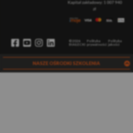
Kapitał zakładowy: 1 007 940
zł
©2026
Polityka
Polityka
BIAŁECKI
prywatności
jakości
NASZE OŚRODKI SZKOLENIA