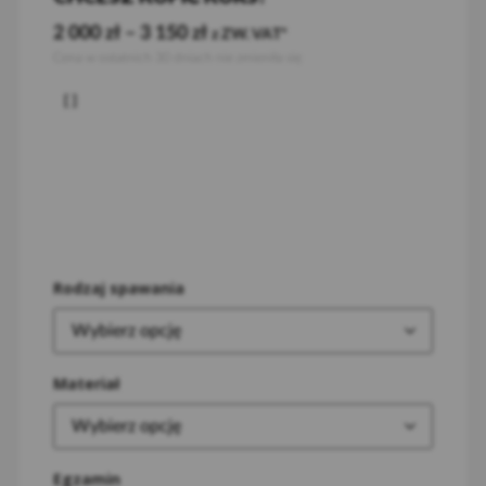
2 000
zł
–
3 150
zł
z ZW. VAT
Cena w ostatnich 30 dniach nie zmieniła się
Rodzaj spawania
Materiał
Egzamin