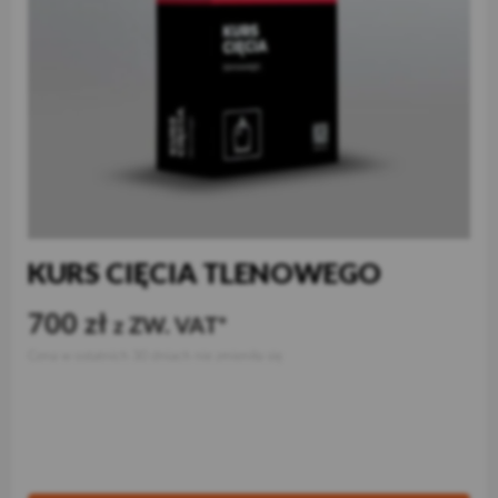
KURS CIĘCIA TLENOWEGO
700
zł
z ZW. VAT
Cena w ostatnich 30 dniach nie zmieniła się