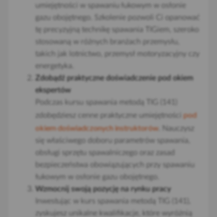
umiejętności w spawaniu łukowym w osłonie
gazu obojętnego. Szkolenie pozwoli Ci opanować
tę precyzyjną technikę spawania TIGiem, szeroko
stosowaną w różnych branżach przemysłu,
takich jak lotnictwo, przemysł motoryzacyjny czy
energetyka.
Zdobądź praktyczne doświadczenie pod okiem
ekspertów
Podczas kursu spawania metodą TIG (141)
pod
zdobędziesz cenne praktyczne umiejętności
okiem doświadczonych instruktorów
. Nauczysz
się właściwego doboru parametrów spawania,
obsługi sprzętu spawalniczego oraz zasad
bezpieczeństwa obowiązujących przy spawaniu
łukowym w osłonie gazu obojętnego.
Wzmocnij swoją pozycję na rynku pracy
Inwestując w kurs spawania metodą TIG (141),
zyskujesz unikalne kwalifikacje, które wyróżnią