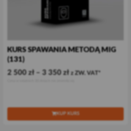
KURS SPAWANIA METODĄ MIG
(131)
2 500
zł
–
3 350
zł
z ZW. VAT
Cena w ostatnich 30 dniach nie zmieniła się
KUP KURS