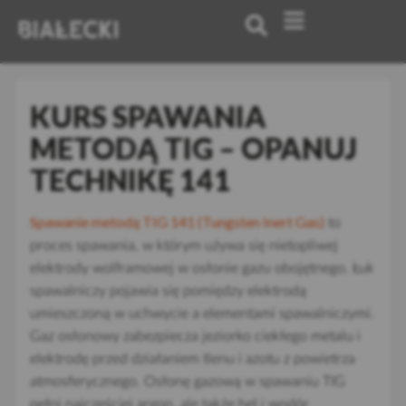
KURS SPAWANIA
METODĄ TIG – OPANUJ
TECHNIKĘ 141
Spawanie metodą TIG 141 (Tungsten Inert Gas)
to
proces spawania, w którym używa się nietopliwej
elektrody wolframowej w osłonie gazu obojętnego. Łuk
spawalniczy pojawia się pomiędzy elektrodą
umieszczoną w uchwycie a elementami spawalniczymi.
Gaz osłonowy zabezpiecza jeziorko ciekłego metalu i
elektrodę przed działaniem tlenu i azotu z powietrza
atmosferycznego. Osłonę gazową w spawaniu TIG
pełni najczęściej argon, ale także hel i wodór.