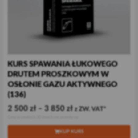
KURS SPAWANIA ŁUKOWEGO
DRUTEM PROSZKOWYM W
OSŁONIE GAZU AKTYWNEGO
(136)
2 500
zł
–
3 850
zł
z ZW. VAT
Cena w ostatnich 30 dniach nie zmieniła się
KUP KURS