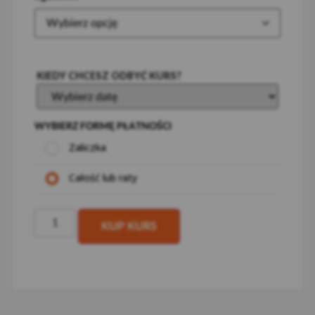
Zaliczka
Całość lub raty
KUP KURS