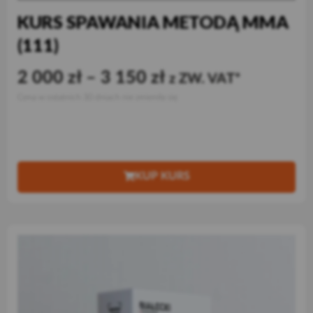
KURS SPAWANIA METODĄ MMA
(111)
2 000
zł
–
3 150
zł
z ZW. VAT
Cena w ostatnich 30 dniach nie zmieniła się
KUP KURS